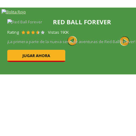
RED BALL FOREVER
Rating
Vistas 190K
ega
¡La primera parte de la nueva serie de aventuras de Red Ball Forever! S
JUGAR AHORA