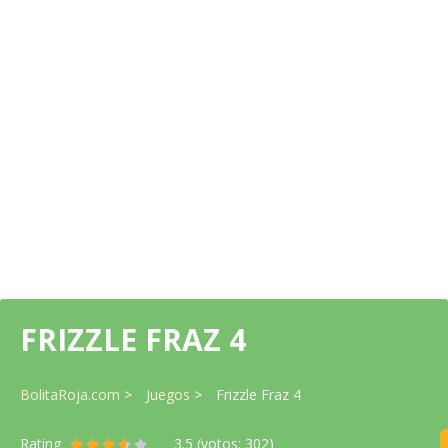
FRIZZLE FRAZ 4
BolitaRoja.com
Juegos
Frizzle Fraz 4
Rating
3.5
(votos:
302
)