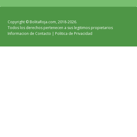
Copyright ©
BolitaRoja.com
, 2018-2026.
Todos los derechos pertenecen a sus legitimos propietarios
Informacion de Contacto
|
Politica de Privacidad